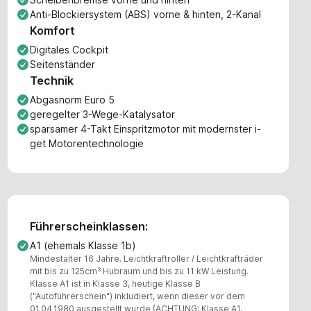
Anti-Blockiersystem (ABS) vorne & hinten, 2-Kanal
Komfort
Digitales Cockpit
Seitenständer
Technik
Abgasnorm Euro 5
geregelter 3-Wege-Katalysator
sparsamer 4-Takt Einspritzmotor mit modernster i-
get Motorentechnologie
Führerscheinklassen:
A1 (ehemals Klasse 1b)
Mindestalter 16 Jahre. Leichtkraftroller / Leichtkrafträder
mit bis zu 125cm³ Hubraum und bis zu 11 kW Leistung.
Klasse A1 ist in Klasse 3, heutige Klasse B
("Autoführerschein") inkludiert, wenn dieser vor dem
01.04.1980 ausgestellt wurde (ACHTUNG: Klasse A1,