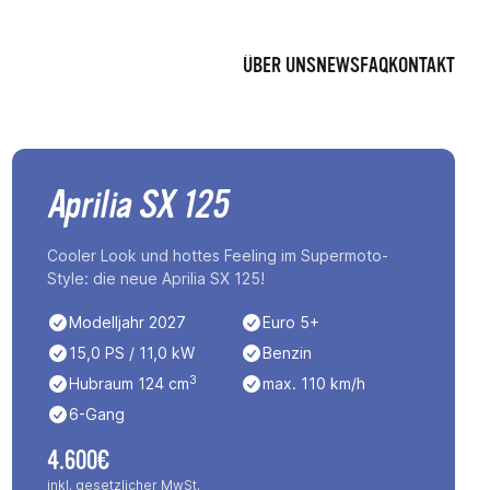
ÜBER UNS
NEWS
FAQ
KONTAKT
Aprilia SX 125
Cooler Look und hottes Feeling im Supermoto-
Style: die neue Aprilia SX 125!
Modelljahr 2027
Euro 5+
15,0 PS / 11,0 kW
Benzin
3
Hubraum 124 cm
max. 110 km/h
6-Gang
4.600€
inkl. gesetzlicher MwSt.