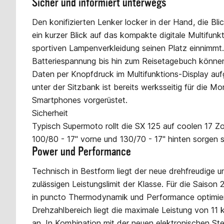
Sicher und informiert unterwegs
Den konifizierten Lenker locker in der Hand, die Bli
ein kurzer Blick auf das kompakte digitale Multifunk
sportiven Lampenverkleidung seinen Platz einnimmt
Batteriespannung bis hin zum Reisetagebuch können
Daten per Knopfdruck im Multifunktions-Display auf
unter der Sitzbank ist bereits werksseitig für die 
Smartphones vorgerüstet.
Sicherheit
Typisch Supermoto rollt die SX 125 auf coolen 17 Zo
100/80 - 17" vorne und 130/70 - 17" hinten sorgen st
Power und Performance
Technisch in Bestform liegt der neue drehfreudige 
zulässigen Leistungslimit der Klasse. Für die Saison
in puncto Thermodynamik und Performance optimiert.
Drehzahlbereich liegt die maximale Leistung von 11 
an. In Kombination mit der neuen elektronischen Ste