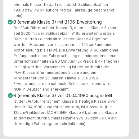
ehemals Klasse 1b darf nicht durch Schlüsselzahlen
79.03 bzw. 79.04 auf dreirädige Fahrzeuge beschränkt
sein).
B (ehemals Klasse 3) mit B196-Erweiterung
Der "Autoführerschein“ Klasse B, ehemals Klasse 3 kann
seit 2020 mit der Schlüsselzahl B196 erweitert werden.
Damit dürfen Leichtkraftroller der Klasse A1 geführt
werden (Hubraum von nicht mehr als 125 cm³ und einer
Motorleistung bis 11kW). Die Erweiterung B196 kann ohne
Prüfung nach einer Fahrerschulung mit mindestens neun
Unterrichtseinheiten à 90 Minuten (5x Praxis & 4x Theorie)
erlangt werden. Voraussetzung ist der Vorbesitz der
Pkw-Klasse B für mindestens 5 Jahre und ein
Mindestalter von 25 Jahren. Hinweis: Die B196-
Erweiterung ist eine nationale Schlüsselzahl und wird
NUR in Deutschland anerkannt!
B (ehemals Klasse 3) vor 01.04.1980 ausgestellt
Ist der „Autoführerschein“ Klasse 3, heutige Klasse B vor
dem 01.04.1980 ausgestellt worden, ist Klasse A1 (bis
125cm³) inkludiert (ACHTUNG: Klasse A1, ehemals Klasse
1b darf nicht durch Schlüsselzahlen 79.03 bzw. 79.04 auf
dreirädige Fahrzeuge beschränkt sein).