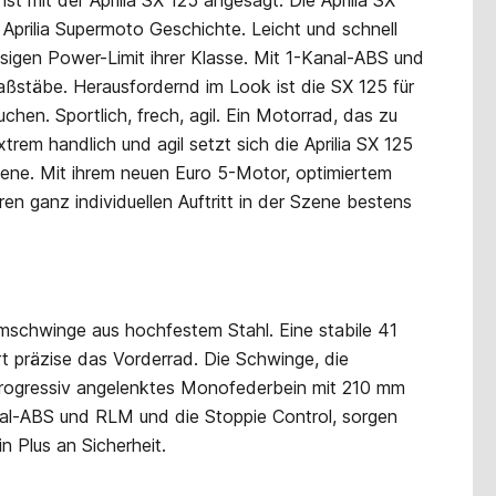
t mit der Aprilia SX 125 angesagt. Die Aprilia SX
 Aprilia Supermoto Geschichte. Leicht und schnell
ssigen Power-Limit ihrer Klasse. Mit 1-Kanal-ABS und
ßstäbe. Herausfordernd im Look ist die SX 125 für
en. Sportlich, frech, agil. Ein Motorrad, das zu
xtrem handlich und agil setzt sich die Aprilia SX 125
zene. Mit ihrem neuen Euro 5-Motor, optimiertem
n ganz individuellen Auftritt in der Szene bestens
schwinge aus hochfestem Stahl. Eine stabile 41
präzise das Vorderrad. Die Schwinge, die
in progressiv angelenktes Monofederbein mit 210 mm
-ABS und RLM und die Stoppie Control, sorgen
 Plus an Sicherheit.