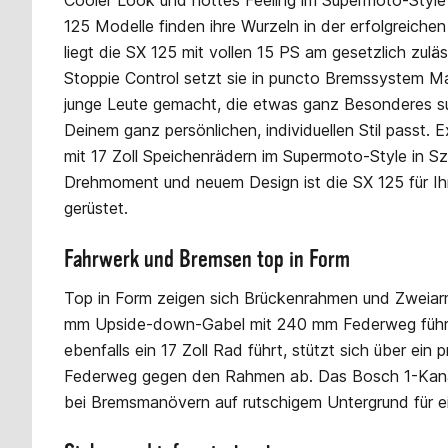
Cooler Look und hottes Feeling im Supermoto-Style is
125 Modelle finden ihre Wurzeln in der erfolgreichen
liegt die SX 125 mit vollen 15 PS am gesetzlich zulä
Stoppie Control setzt sie in puncto Bremssystem Ma
junge Leute gemacht, die etwas ganz Besonderes such
Deinem ganz persönlichen, individuellen Stil passt. E
mit 17 Zoll Speichenrädern im Supermoto-Style in S
Drehmoment und neuem Design ist die SX 125 für Ihre
gerüstet.
Fahrwerk und Bremsen top in Form
Top in Form zeigen sich Brückenrahmen und Zweiarm
mm Upside-down-Gabel mit 240 mm Federweg führt 
ebenfalls ein 17 Zoll Rad führt, stützt sich über e
Federweg gegen den Rahmen ab. Das Bosch 1-Kanal
bei Bremsmanövern auf rutschigem Untergrund für ein