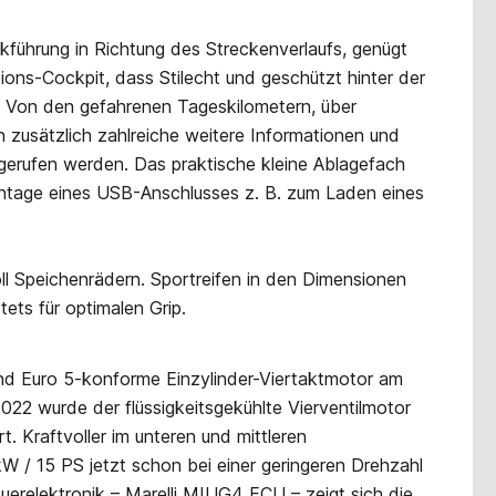
ckführung in Richtung des Streckenverlaufs, genügt
tions-Cockpit, dass Stilecht und geschützt hinter der
. Von den gefahrenen Tageskilometern, über
 zusätzlich zahlreiche weitere Informationen und
gerufen werden. Das praktische kleine Ablagefach
Montage eines USB-Anschlusses z. B. zum Laden eines
ll Speichenrädern. Sportreifen in den Dimensionen
ets für optimalen Grip.
und Euro 5-konforme Einzylinder-Viertaktmotor am
 2022 wurde der flüssigkeitsgekühlte Vierventilmotor
 Kraftvoller im unteren und mittleren
kW / 15 PS jetzt schon bei einer geringeren Drehzahl
uerelektronik – Marelli MIUG4 ECU – zeigt sich die