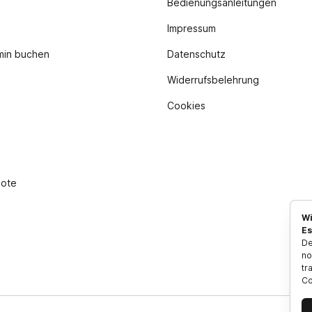
Bedienungsanleitungen
Impressum
min buchen
Datenschutz
Widerrufsbelehrung
Cookies
bote
Wi
Es
De
no
tr
Co