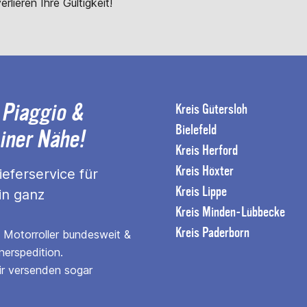
erlieren Ihre Gültigkeit!
 Piaggio &
Kreis Gütersloh
Bielefeld
einer Nähe!
Kreis Herford
Kreis Höxter
eferservice für
Kreis Lippe
in ganz
Kreis Minden-Lübbecke
Kreis Paderborn
n Motorroller bundesweit &
nerspedition.
ir versenden sogar