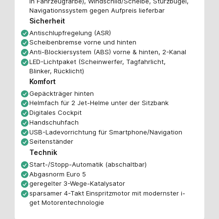
in Fahrzeugfarbe), Windschild/Scheibe, Sturzbügel,
Navigationssystem gegen Aufpreis lieferbar
Sicherheit
Antischlupfregelung (ASR)
Scheibenbremse vorne und hinten
Anti-Blockiersystem (ABS) vorne & hinten, 2-Kanal
LED-Lichtpaket (Scheinwerfer, Tagfahrlicht,
Blinker, Rücklicht)
Komfort
Gepäckträger hinten
Helmfach für 2 Jet-Helme unter der Sitzbank
Digitales Cockpit
Handschuhfach
USB-Ladevorrichtung für Smartphone/Navigation
Seitenständer
Technik
Start-/Stopp-Automatik (abschaltbar)
Abgasnorm Euro 5
geregelter 3-Wege-Katalysator
sparsamer 4-Takt Einspritzmotor mit modernster i-
get Motorentechnologie