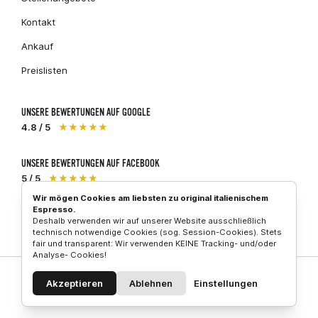
Kontakt
Ankauf
Preislisten
UNSERE BEWERTUNGEN AUF GOOGLE
4.8 / 5
★★★★★
UNSERE BEWERTUNGEN AUF FACEBOOK
5 / 5
★★★★★
Wir mögen Cookies am liebsten zu original italienischem
Espresso.
Deshalb verwenden wir auf unserer Website ausschließlich
Piaggio
technisch notwendige Cookies (sog. Session-Cookies). Stets
Vespa
Aprilia
fair und transparent: Wir verwenden KEINE Tracking- und/oder
Analyse- Cookies!
Akzeptieren
Ablehnen
Einstellungen
© 2026 Vespa-Store GmbH