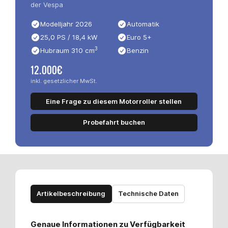
der Vespa
Modelljahr 2026
Automatik
25,0 PS / 18,4 kW
Euro 5+
3
Hubraum 310 cm
Benzin
12.000€
inkl. gesetzlicher MwSt.
Eine Frage zu diesem Motorroller stellen
Probefahrt buchen
Artikelbeschreibung
Technische Daten
Genaue Informationen zu Verfügbarkeit