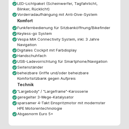
LED-Lichtpaket (Scheinwerfer, Tagfahrlicht,
Blinker, Rücklicht)
Vorderradaufhängung mit Anti-Dive-System
Komfort
Funkfernbedienung für Sitzbanköffnung/Bikefinder
Keyless-go System
Vespa MIA Connectivity System, inkl. 3 Jahre
Navigation
Digitales Cockpit mit Farbdisplay
Handschuhfach
USB-Ladevorrichtung für Smartphone/Navigation
Seitenständer
beheizbare Griffe und/oder beheizbare
Komfortsitzbank gegen Aufpreis
Technik
"Largebody" / "Largeframe"-Karosserie
geregelter 3-Wege-Katalysator
sparsamer 4-Takt Einspritzmotor mit modernster
HPE Motorentechnologie
Abgasnorm Euro 5+