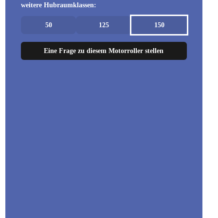
weitere Hubraumklassen:
50
125
150
Eine Frage zu diesem Motorroller stellen