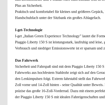
Plus an Sicherheit.
Praktisch und komfortabel für kleines und größeres Gepäck, 
Handschuhfach unter der Sitzbank ein großes Ablagefach.
I-get-Technologie
I-get „Italian Green Experience Technology” lautet die For
Piaggio Liberty 150 S ist leistungsstark, laufruhig und lei
Verbrauch und niedriger Emissionswerte ist er sparsam und 
Das Fahrwerk
Sicherheit und Fahrspaß sind mit dem Piaggio Liberty 150 S in
Fahrwerks aus hochfestem Stahlrohr zeigt sich auf den Gerad
den Lenkimpulsen folgt. Extrem fahrstabil stellt das Fahrwe
Zoll vorne und 14-Zoll hinten - seine Qualität unter Bewei
präzise das große 16-Zoll-Vorderrad. Dazu mit einem perfek
der Piaggio Liberty 150 S mit idealen Fahreigenschaften un