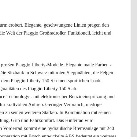
turm erobert. Elegante, geschwungene Linien prägen den
die Welt der Piaggio Großradroller. Funktionell, leicht und
r großen Piaggio Liberty-Modelle. Elegante matte Farben -
Die Sitzbank in Schwarz mit roten Steppnähten, die Felgen
 dem Piaggio Liberty 150 S seinen sportlichen Look.
Qualitäten des Piaggio Liberty 150 S ab.
nce Technology - mit elektronischer Benzineinspritzung und
für kraftvollen Antrieb. Geringer Verbrauch, niedrige
n zu seinen weiteren Stärken. In Kombination mit seinen
ung, Grip und Fahrkomfort. Das Hinterrad wird
m Vorderrad kommt eine hydraulische Bremsanlage mit 240
peration mit Bosch entwickelte ABS bedeutet ein weiteres