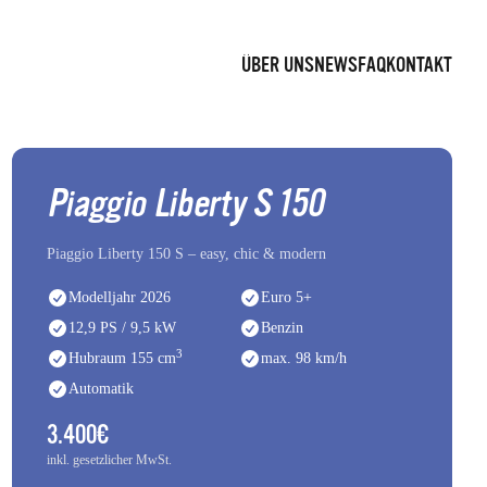
ÜBER UNS
NEWS
FAQ
KONTAKT
Piaggio Liberty S 150
Piaggio Liberty 150 S – easy, chic & modern
Modelljahr 2026
Euro 5+
12,9 PS / 9,5 kW
Benzin
3
Hubraum 155 cm
max. 98 km/h
Automatik
3.400€
inkl. gesetzlicher MwSt.